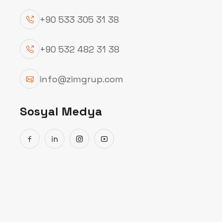
+90 533 305 31 38
+90 532 482 31 38
info@zimgrup.com
Sosyal Medya
Taş Ev Yapımı ve Modelleri | Zimgrup İnşaat - Türkiye Geneli Hizmet
Doğallığın Estetikle Buluştuğu Adres
Zimgrup Taş Ev ProjeleriGeleneksel
mimariyi...